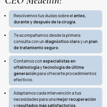
CEO Medellín
?
Resolvemos tus dudas sobre el
antes,
durante y después de la cirugía
.
Te acompañamos desde la primera
consulta con un
diagnóstico claro
y un
plan
de tratamiento seguro
.
Contamos con
especialistas en
oftalmología
y
tecnología de última
generación
para ofrecerte procedimientos
efectivos.
Adaptamos cada intervención a tus
necesidades para una
mejor recuperación
y
resultados más satisfactorios
.