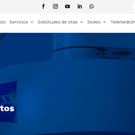
icio
Servicios
Solicitudes de citas
Sedes
Telemedici
ntos