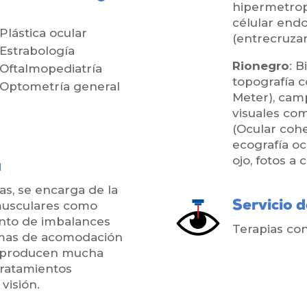
hipermetrop
célular endo
Plástica ocular
(entrecruzam
Estrabología
Rionegro
: 
Oftalmopediatría
topografía c
Optometría general
Meter), cam
visuales com
(Ocular coh
ecografía oc
ojo, fotos a
a
as, se encarga de la
musculares como
Servicio 
ento de imbalances
Terapias con
mas de acomodación
e producen mucha
tratamientos
visión.