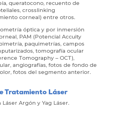
ía, queratocono, recuento de
teliales, crosslinking
iento corneal) entre otros.
Biometría óptica y por inmersión
orneal, PAM (Potencial Accuity
pimetría, paquimetrías, campos
putarizados, tomografía ocular
erence Tomography – OCT),
ular, angiografías, fotos de fondo de
 color, fotos del segmento anterior.
de Tratamiento Láser
 Láser Argón y Yag Láser.