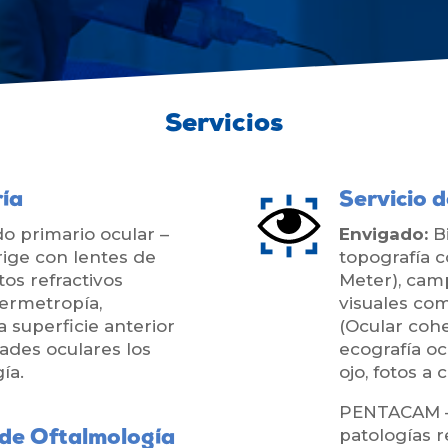
Servicios
ría
Servicio 
o primario ocular –
Envigado:
B
rige con lentes de
topografía c
os refractivos
Meter), cam
permetropía,
visuales com
a superficie anterior
(Ocular coh
ades oculares los
ecografía oc
ía.
ojo, fotos a
PENTACAM – 
patologías r
 de Oftalmología