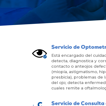
Servicio de Optomet
Está encargado del cuidad
detecta, diagnostica y cor
contacto o anteojos defect
(miopía, astigmatismo, hi
presbicia), problemas de l
del ojo; detecta enfermed
cuales remite a oftalmolog
Servicio de Consulta