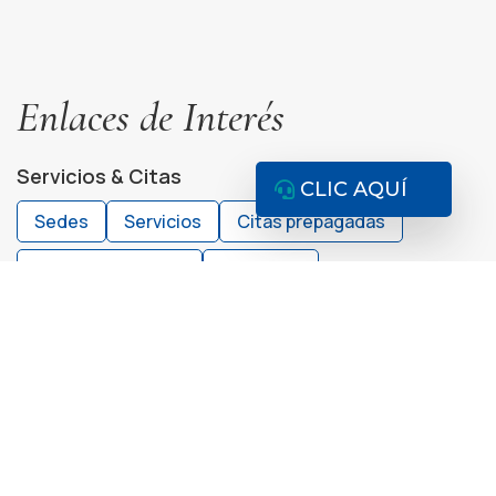
Enlaces de Interés
Servicios & Citas
CLIC AQUÍ
Sedes
Servicios
Citas prepagadas
Citas particulares
Citas EPS
Citas Pólizas & PAC
Pagos
Contacto
Nosotros
Clínica CEO
Nuestros especialistas
Convenios
Escribir PQRS