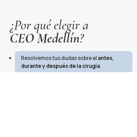
¿Por qué elegir a
CEO Medellín
?
Resolvemos tus dudas sobre el
antes,
durante y después de la cirugía
.
Te acompañamos desde la primera
consulta con un
diagnóstico claro
y un
plan de tratamiento seguro
.
Contamos con
especialistas en
oftalmología
y
tecnología de última
generación
para ofrecerte