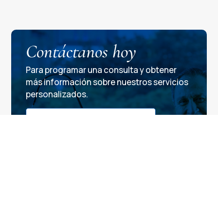
Contáctanos hoy
Para programar una consulta y obtener
más información sobre nuestros servicios
personalizados.
Soy paciente particular
Soy paciente prepagada y póliza
Teléfono

+57 (604) 448 0408
WhatsApp
