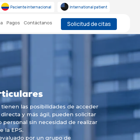
Paciente internacional
International patient
na
Pagos
Contáctanos
Solicitud de citas
rticulares
 tienen las posibilidades de acceder
directa y más ágil, pueden solicitar
o personal sin necesidad de realizar
e la EPS.
 evaluado por un grupo de