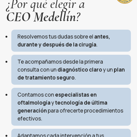
¿Por qué elegir a
CEO Medellín
?
Resolvemos tus dudas sobre el
antes,
durante y después de la cirugía
.
Te acompañamos desde la primera
consulta con un
diagnóstico claro
y un
plan
de tratamiento seguro
.
Contamos con
especialistas en
oftalmología
y
tecnología de última
generación
para ofrecerte procedimientos
efectivos.
Adaptamos cada intervención a tus