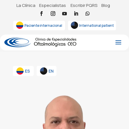
La Clínica
Especialistas
Escribir PQRS
Blog
Paciente internacional
International patient
ES
EN