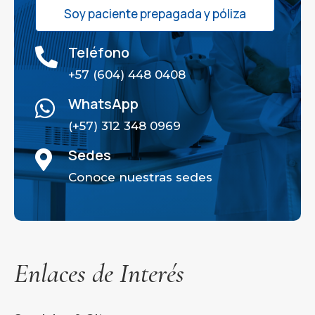
Soy paciente prepagada y póliza
Teléfono

+57 (604) 448 0408
WhatsApp

(+57) 312 348 0969
Sedes

Conoce nuestras sedes
Enlaces de Interés