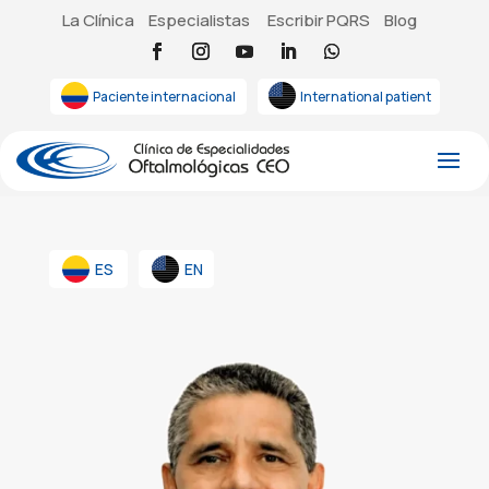
La Clínica
Especialistas
Escribir PQRS
Blog
Paciente internacional
International patient
ES
EN