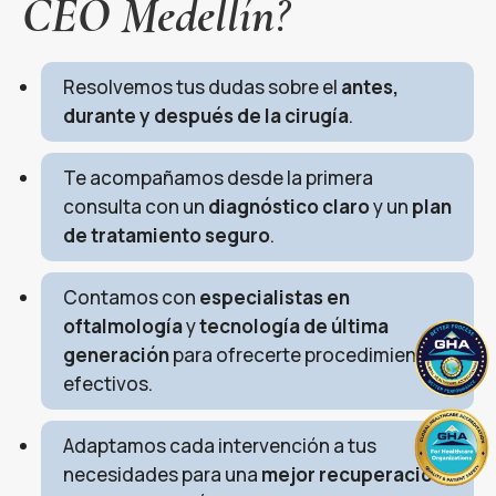
CEO Medellín
?
Resolvemos tus dudas sobre el
antes,
durante y después de la cirugía
.
Te acompañamos desde la primera
consulta con un
diagnóstico claro
y un
plan
de tratamiento seguro
.
Contamos con
especialistas en
oftalmología
y
tecnología de última
generación
para ofrecerte procedimientos
efectivos.
Adaptamos cada intervención a tus
necesidades para una
mejor recuperación