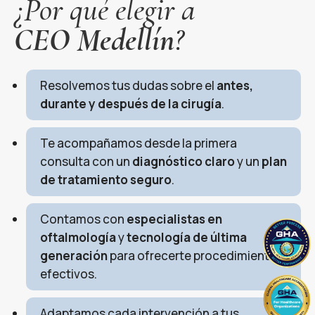
¿Por qué elegir a
CEO Medellín
?
Resolvemos tus dudas sobre el
antes,
durante y después de la cirugía
.
Te acompañamos desde la primera
consulta con un
diagnóstico claro
y un
plan
de tratamiento seguro
.
Contamos con
especialistas en
oftalmología
y
tecnología de última
generación
para ofrecerte procedimientos
efectivos.
Adaptamos cada intervención a tus