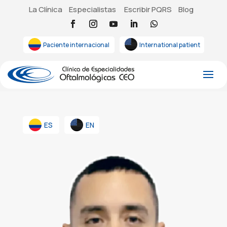
La Clínica
Especialistas
Escribir PQRS
Blog
Paciente internacional
International patient
ES
EN