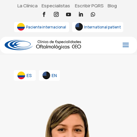
La Clínica
Especialistas
Escribir PQRS
Blog
Paciente internacional
International patient
ES
EN