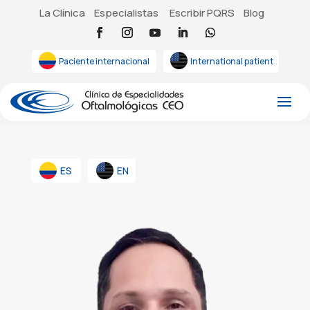
La Clínica
Especialistas
Escribir PQRS
Blog
Paciente internacional
International patient
ES
EN