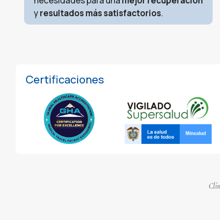
necesidades para una
mejor recuperación
y
resultados más satisfactorios
.
Certificaciones
Clí