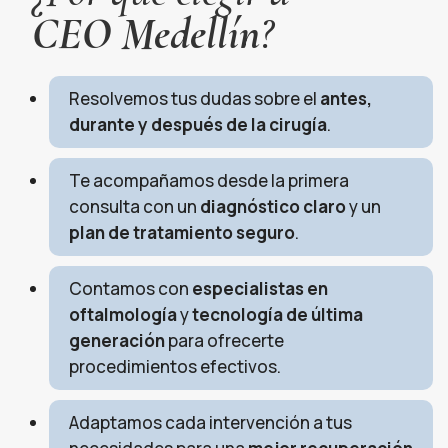
CEO Medellín
?
Resolvemos tus dudas sobre el
antes,
durante y después de la cirugía
.
Te acompañamos desde la primera
consulta con un
diagnóstico claro
y un
plan de tratamiento seguro
.
Contamos con
especialistas en
oftalmología
y
tecnología de última
generación
para ofrecerte
procedimientos efectivos.
Adaptamos cada intervención a tus